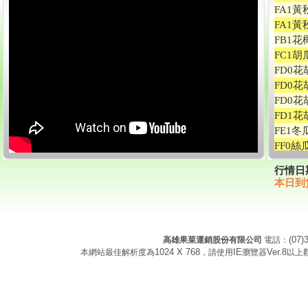
FA1黃
FA1黃
FB1花
FC1胡
FD0花
FD0花
FD0花
FD1花
FE1冬
FF0絲
FF1絲
行情日期：
FF1絲
本日到貨
FF1絲
FF2絲
FG1苦
FG2苦
(07)
高雄果菜運銷股份有限公司
電話：
FG3苦
1024 X 768
IE
Ver.8
本網站最佳解析度為
，請使用
瀏覽器
以上
FG4苦
FH3扁
FH4扁