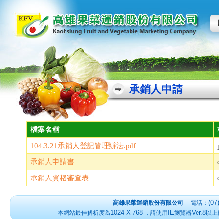
承銷人申請
檔案名稱
104.3.21承銷人登記管理辦法.pdf
承銷人申請書
承銷人資格審查表
(07
高雄果菜運銷股份有限公司
電話：
1024 X 768
IE
Ver.8
本網站最佳解析度為
，請使用
瀏覽器
以上